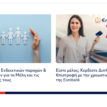
 Ενδεικτικών παροχών &
Είστε μέλος; Κερδίστε Διπ
 για τα Μέλη και τις
€πιστροφή με την χρεωστι
ς τους
της Eurobank