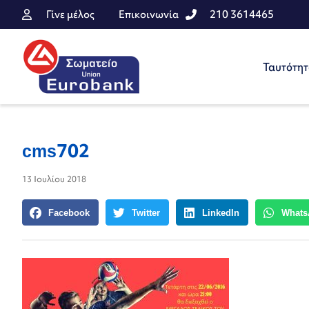
Γίνε μέλος
Επικοινωνία
210 3614465
Ταυτότη
cms702
13 Ιουλίου 2018
Facebook
Twitter
LinkedIn
Whats