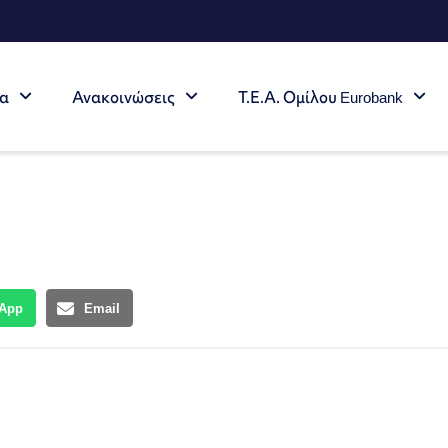
τα
Ανακοινώσεις
Τ.Ε.Α. Ομίλου Eurobank
App
Email