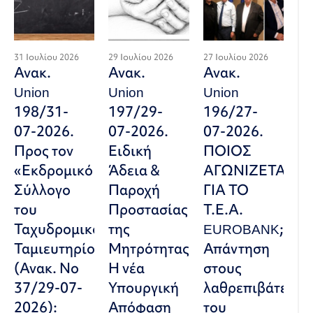
31 Ιουλίου 2026
29 Ιουλίου 2026
27 Ιουλίου 2026
Ανακ.
Ανακ.
Ανακ.
Union
Union
Union
198/31-
197/29-
196/27-
07-2026.
07-2026.
07-2026.
Προς τον
Ειδική
ΠΟΙΟΣ
«Εκδρομικό
Άδεια &
ΑΓΩΝΙΖΕΤΑΙ
Σύλλογο
Παροχή
ΓΙΑ ΤΟ
του
Προστασίας
Τ.Ε.Α.
Ταχυδρομικού
της
EUROBANK;
Ταμιευτηρίου»
Μητρότητας:
Απάντηση
(Ανακ. Νο
Η νέα
στους
37/29-07-
Υπουργική
λαθρεπιβάτες
2026):
Απόφαση
του