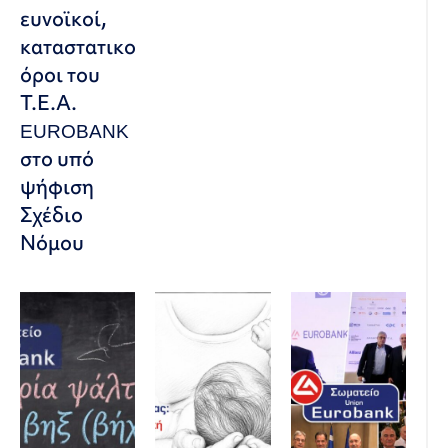
ευνοϊκοί,
καταστατικοί
όροι του
Τ.Ε.Α.
EUROBANK
στο υπό
ψήφιση
Σχέδιο
Νόμου