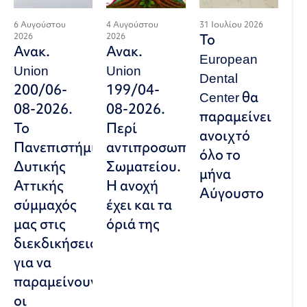
6 Αυγούστου
4 Αυγούστου
31 Ιουλίου 2026
2026
2026
Το
Ανακ.
Ανακ.
European
Union
Union
Dental
200/06-
199/04-
Center θα
08-2026.
08-2026.
παραμείνει
Το
Περί
ανοιχτό
Πανεπιστήμιο
αντιπροσωπευτικού
όλο το
Δυτικής
Σωματείου.
μήνα
Αττικής
Η ανοχή
Αύγουστο
σύμμαχός
έχει και τα
μας στις
όριά της
διεκδικήσεις,
για να
παραμείνουν
οι