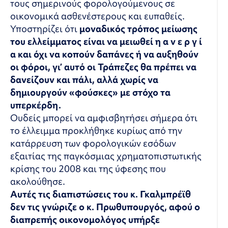
τους σημερινούς φορολογούμενους σε
οικονομικά ασθενέστερους και ευπαθείς.
Υποστηρίζει ότι
μοναδικός τρόπος μείωσης
του ελλείμματος είναι να μειωθεί η α ν ε ρ γ ί
α και όχι να κοπούν δαπάνες ή να αυξηθούν
οι φόροι, γι’ αυτό οι Τράπεζες θα πρέπει να
δανείζουν και πάλι, αλλά χωρίς να
δημιουργούν «φούσκες» με στόχο τα
υπερκέρδη.
Ουδείς μπορεί να αμφισβητήσει σήμερα ότι
το έλλειμμα προκλήθηκε κυρίως από την
κατάρρευση των φορολογικών εσόδων
εξαιτίας της παγκόσμιας χρηματοπιστωτικής
κρίσης του 2008 και της ύφεσης που
ακολούθησε.
Αυτές τις διαπιστώσεις του κ. Γκαλμπρέϊθ
δεν τις γνώριζε ο κ. Πρωθυπουργός, αφού ο
διαπρεπής οικονομολόγος υπήρξε