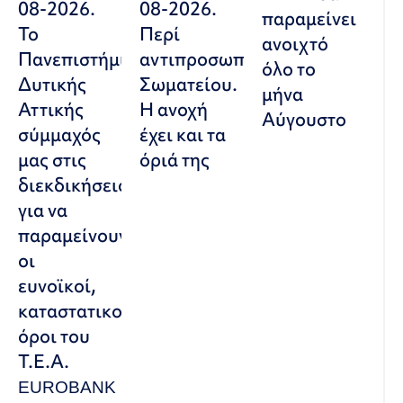
08-2026.
08-2026.
παραμείνει
Το
Περί
ανοιχτό
Πανεπιστήμιο
αντιπροσωπευτικού
όλο το
Δυτικής
Σωματείου.
μήνα
Αττικής
Η ανοχή
Αύγουστο
σύμμαχός
έχει και τα
μας στις
όριά της
διεκδικήσεις,
για να
παραμείνουν
οι
ευνοϊκοί,
καταστατικοί
όροι του
Τ.Ε.Α.
EUROBANK