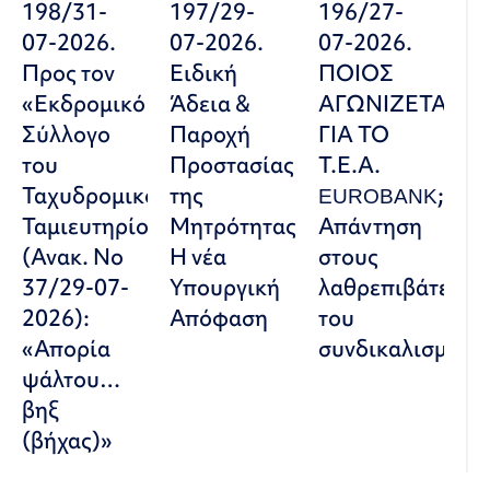
198/31-
197/29-
196/27-
07-2026.
07-2026.
07-2026.
Προς τον
Ειδική
ΠΟΙΟΣ
«Εκδρομικό
Άδεια &
ΑΓΩΝΙΖΕΤΑΙ
Σύλλογο
Παροχή
ΓΙΑ ΤΟ
του
Προστασίας
Τ.Ε.Α.
Ταχυδρομικού
της
EUROBANK;
Ταμιευτηρίου»
Μητρότητας:
Απάντηση
(Ανακ. Νο
Η νέα
στους
37/29-07-
Υπουργική
λαθρεπιβάτες
2026):
Απόφαση
του
«Απορία
συνδικαλισμού
ψάλτου…
βηξ
(βήχας)»