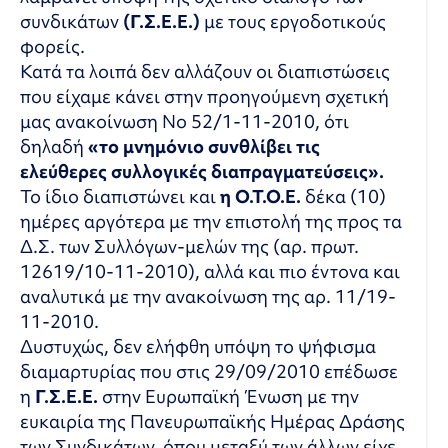
συνδικάτων
(Γ.Σ.Ε.Ε.)
με τους εργοδοτικούς
φορείς.
Κατά τα λοιπά δεν αλλάζουν οι διαπιστώσεις
που είχαμε κάνει στην προηγούμενη σχετική
μας ανακοίνωση Νο 52/1-11-2010, ότι
δηλαδή
«το μνημόνιο συνθλίβει τις
ελεύθερες
συλλογικές διαπραγματεύσεις».
Το ίδιο διαπιστώνει και
η Ο.Τ.Ο.Ε.
δέκα (10)
ημέρες αργότερα με την επιστολή της προς τα
Δ.Σ. των Συλλόγων-μελών της (αρ. πρωτ.
12619/10-11-2010), αλλά και πιο έντονα και
αναλυτικά με την ανακοίνωση της αρ. 11/19-
11-2010.
Δυστυχώς, δεν ελήφθη υπόψη το ψήφισμα
διαμαρτυρίας που στις 29/09/2010 επέδωσε
η
Γ.Σ.Ε.Ε.
στην Ευρωπαϊκή Ένωση με την
ευκαιρία της Πανευρωπαϊκής Ημέρας Δράσης
των Συνδικάτων, όπου μεταξύ των άλλων είχε