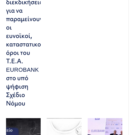
διεκδικήσεις,
για να
παραμείνουν
οι
ευνοϊκοί,
καταστατικοί
όροι του
Τ.Ε.Α.
EUROBANK
στο υπό
ψήφιση
Σχέδιο
Νόμου