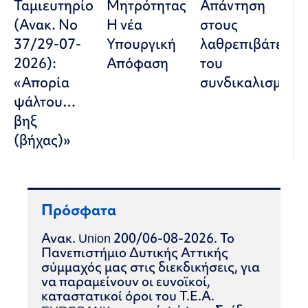
Ταμιευτηρίου»
Μητρότητας:
Απάντηση
(Ανακ. Νο
Η νέα
στους
37/29-07-
Υπουργική
λαθρεπιβάτες
2026):
Απόφαση
του
«Απορία
συνδικαλισμού
ψάλτου…
βηξ
(βήχας)»
Πρόσφατα
Ανακ. Union 200/06-08-2026. Το
Πανεπιστήμιο Δυτικής Αττικής
σύμμαχός μας στις διεκδικήσεις, για
να παραμείνουν οι ευνοϊκοί,
καταστατικοί όροι του Τ.Ε.Α.