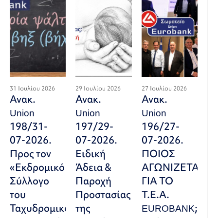
31 Ιουλίου 2026
29 Ιουλίου 2026
27 Ιουλίου 2026
Ανακ.
Ανακ.
Ανακ.
Union
Union
Union
198/31-
197/29-
196/27-
07-2026.
07-2026.
07-2026.
Προς τον
Ειδική
ΠΟΙΟΣ
«Εκδρομικό
Άδεια &
ΑΓΩΝΙΖΕΤΑΙ
Σύλλογο
Παροχή
ΓΙΑ ΤΟ
του
Προστασίας
Τ.Ε.Α.
Ταχυδρομικού
της
EUROBANK;