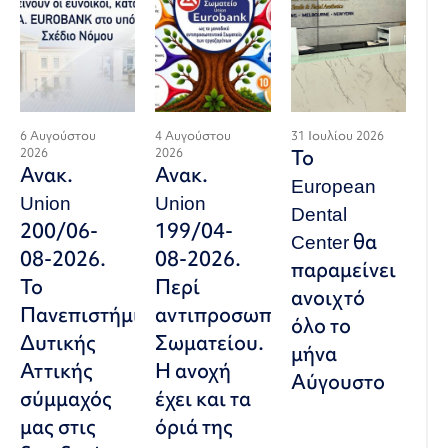
6 Αυγούστου
4 Αυγούστου
31 Ιουλίου 2026
2026
2026
Το
Ανακ.
Ανακ.
European
Union
Union
Dental
200/06-
199/04-
Center θα
08-2026.
08-2026.
παραμείνει
Το
Περί
ανοιχτό
Πανεπιστήμιο
αντιπροσωπευτικού
όλο το
Δυτικής
Σωματείου.
μήνα
Αττικής
Η ανοχή
Αύγουστο
σύμμαχός
έχει και τα
μας στις
όριά της