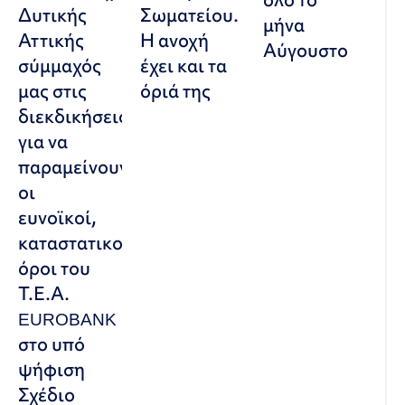
Δυτικής
Σωματείου.
μήνα
Αττικής
Η ανοχή
Αύγουστο
σύμμαχός
έχει και τα
μας στις
όριά της
διεκδικήσεις,
για να
παραμείνουν
οι
ευνοϊκοί,
καταστατικοί
όροι του
Τ.Ε.Α.
EUROBANK
στο υπό
ψήφιση
Σχέδιο