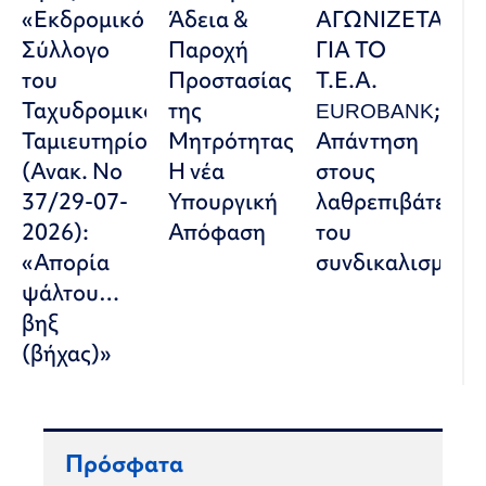
«Εκδρομικό
Άδεια &
ΑΓΩΝΙΖΕΤΑΙ
Σύλλογο
Παροχή
ΓΙΑ ΤΟ
του
Προστασίας
Τ.Ε.Α.
Ταχυδρομικού
της
EUROBANK;
Ταμιευτηρίου»
Μητρότητας:
Απάντηση
(Ανακ. Νο
Η νέα
στους
37/29-07-
Υπουργική
λαθρεπιβάτες
2026):
Απόφαση
του
«Απορία
συνδικαλισμού
ψάλτου…
βηξ
(βήχας)»
Πρόσφατα