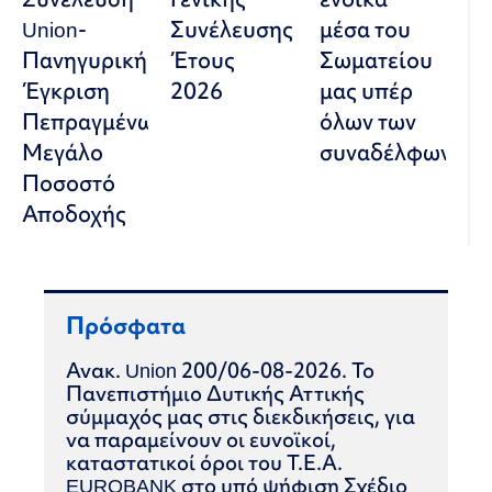
Union-
Συνέλευσης
μέσα του
Πανηγυρική
Έτους
Σωματείου
Έγκριση
2026
μας υπέρ
Πεπραγμένων-
όλων των
Μεγάλο
συναδέλφων
Ποσοστό
Αποδοχής
Πρόσφατα
Ανακ. Union 200/06-08-2026. Το
Πανεπιστήμιο Δυτικής Αττικής
σύμμαχός μας στις διεκδικήσεις, για
να παραμείνουν οι ευνοϊκοί,
καταστατικοί όροι του Τ.Ε.Α.
EUROBANK στο υπό ψήφιση Σχέδιο