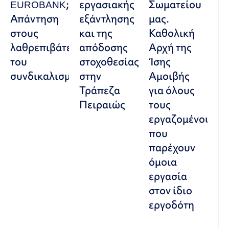
EUROBANK;
εργασιακής
Σωματείου
Απάντηση
εξάντλησης
μας.
στους
και της
Καθολική
λαθρεπιβάτες
απόδοσης
Αρχή της
του
στοχοθεσίας
Ίσης
συνδικαλισμού
στην
Αμοιβής
Τράπεζα
για όλους
Πειραιώς
τους
εργαζομένους
που
παρέχουν
όμοια
εργασία
στον ίδιο
εργοδότη