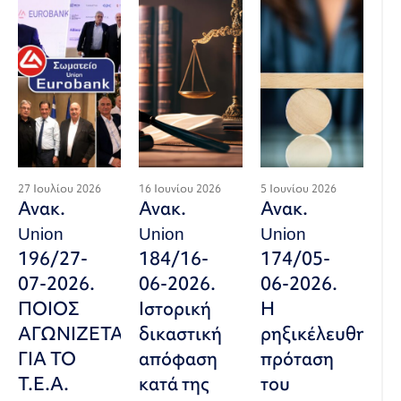
27 Ιουλίου 2026
16 Ιουνίου 2026
5 Ιουνίου 2026
Ανακ.
Ανακ.
Ανακ.
Union
Union
Union
196/27-
184/16-
174/05-
07-2026.
06-2026.
06-2026.
ΠΟΙΟΣ
Ιστορική
Η
ΑΓΩΝΙΖΕΤΑΙ
δικαστική
ρηξικέλευθη
ΓΙΑ ΤΟ
απόφαση
πρόταση
Τ.Ε.Α.
κατά της
του