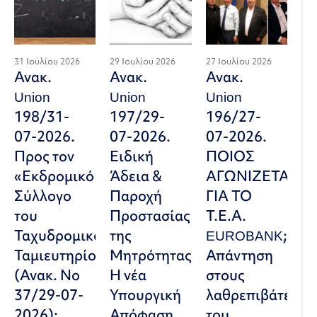
31 Ιουλίου 2026
29 Ιουλίου 2026
27 Ιουλίου 2026
Ανακ.
Ανακ.
Ανακ.
Union
Union
Union
198/31-
197/29-
196/27-
07-2026.
07-2026.
07-2026.
Προς τον
Ειδική
ΠΟΙΟΣ
«Εκδρομικό
Άδεια &
ΑΓΩΝΙΖΕΤΑΙ
Σύλλογο
Παροχή
ΓΙΑ ΤΟ
του
Προστασίας
Τ.Ε.Α.
Ταχυδρομικού
της
EUROBANK;
Ταμιευτηρίου»
Μητρότητας:
Απάντηση
(Ανακ. Νο
Η νέα
στους
37/29-07-
Υπουργική
λαθρεπιβάτες
2026):
Απόφαση
του