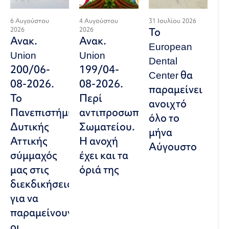
6 Αυγούστου
4 Αυγούστου
31 Ιουλίου 2026
2026
2026
Το
Ανακ.
Ανακ.
European
Union
Union
Dental
200/06-
199/04-
Center θα
08-2026.
08-2026.
παραμείνει
Το
Περί
ανοιχτό
Πανεπιστήμιο
αντιπροσωπευτικού
όλο το
Δυτικής
Σωματείου.
μήνα
Αττικής
Η ανοχή
Αύγουστο
σύμμαχός
έχει και τα
μας στις
όριά της
διεκδικήσεις,
για να
παραμείνουν
οι