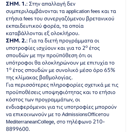
ΣΗΜ. 1.
: Στην απαλλαγή δεν
συμπεριλαμβάνονται τα application fees και τα
ετήσια fees του συνεργαζόμενου βρετανικού
εκπαιδευτικού φορέα, τα οποία
καταβάλλονται εξ ολοκλήρου.
ΣΗΜ. 2.
: Για τα διετή προγράμματα οι
ο
υποτροφίες ισχύουν και για το 2
έτος
σπουδών με την προϋπόθεση ότι οι
υπότροφοι θα ολοκληρώνουν με επιτυχία το
ο
1
έτος σπουδών με συνολικό μέσο όρο 65%
της κλίμακας βαθμολογίας.
Για περισσότερες πληροφορίες σχετικά με τις
προϋποθέσεις υποψηφιότητας και το ετήσιο
κόστος των προγραμμάτων, οι
ενδιαφερόμενοι για τις υποτροφίες μπορούν
να επικοινωνούν με το
Admissions
Office
του
Mediterranean
College
, στο τηλέφωνο 210-
8899600.