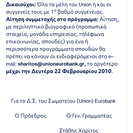
Δικαιούχοι:
Όλα τα μέλη του
Union
ή και οι
ο
συγγενείς τους με 1
βαθμό συγγένειας.
Αίτηση συμμετοχής στο πρόγραμμα:
Αίτηση,
με περιληπτικό βιογραφικό (προσωπικά
στοιχεία, μονάδα υπηρεσίας, τηλέφωνα
επικοινωνίας, σπουδές) για ένα ή
περισσότερα προγράμματα σπουδών θα
πρέπει να κάνουν οι ενδιαφερόμενοι στο
e
–
mail
:
sharitos
@
unioneurobank
.
gr
,
το αργότερο
μέχρι την Δευτέρα 22 Φεβρουαρίου 2010
.
Για το Δ.Σ. του Σωματείου (
Union
)
Eurobank
Ο Πρόεδρος Ο Γεν. Γραμματέας
Στάθης Χαρίτος