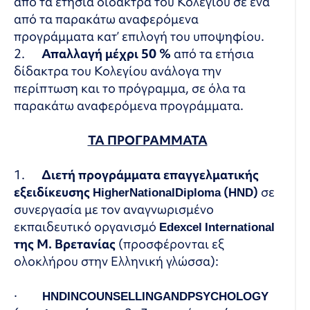
από τα ετήσια δίδακτρα του Κολεγίου σε ένα
από τα παρακάτω αναφερόμενα
προγράμματα κατ’ επιλογή του υποψηφίου.
2.
Απαλλαγή μέχρι 50 %
από τα ετήσια
δίδακτρα του Κολεγίου ανάλογα την
περίπτωση και το πρόγραμμα, σε όλα τα
παρακάτω αναφερόμενα προγράμματα.
ΤΑ ΠΡΟΓΡΑΜΜΑΤΑ
1.
Διετή προγράμματα επαγγελματικής
εξειδίκευσης
Higher
National
Diploma
(
HND
)
σε
συνεργασία με τον αναγνωρισμένο
εκπαιδευτικό οργανισμό
Edexcel International
της Μ.
Βρετανίας
(προσφέρονται εξ
ολοκλήρου στην Ελληνική γλώσσα):
·
HND
IN
COUNSELLING
AND
PSYCHOLOGY