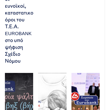
ευνοϊκοί,
καταστατικοί
όροι του
Τ.Ε.Α.
EUROBANK
στο υπό
ψήφιση
Σχέδιο
Νόμου