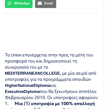
WhatsApp
Email
NEEΣ ΥΠΟΤΡΟΦΙΕΣ
ΜΕ ΤΗ ΣΥΝΕΡΓΑΣΙΑ ΤΟΥ UNION & ΤΟΥ
MEDITERRANEANCOLLEGE
ου
(Mέλη Σωματείου – Συγγενείς 1
βαθμού)
Το
Union
επανέρχεται στην προς τα μέλη του
προσφορά του και δημοσιοποιεί τη
συνεργασία του με το
MEDITERRANEAN
COLLEGE
, με μία σειρά από
υποτροφίες για τα προγράμματα σπουδών
Higher
National
Diploma
και
Executive
Diploma
που θα ξεκινήσουν στ
o
τέλος
Φεβρουαρίου 2010. Ο
ι υποτροφίες αφορούν:
1.
Μια (1) υποτροφία με 100% απαλλαγή