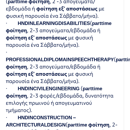
(
part
time
φοίτηση
, 2 -3 απογεύματα/
εβδομάδα ή
φοίτηση εξ’ αποστάσεως
με
φυσική παρουσία ένα Σάββατο/μήνα).
·
HND
IN
LEARNING
DISABILITIES
(
part
time
φοίτηση
, 2-3 απογεύματα/εβδομάδα ή
φοίτηση εξ’ αποστάσεως
με φυσική
παρουσία ένα Σάββατο/μήνα).
·
PROFESSIONAL
DIPLOMA
IN
SPEECH
THERAPY
(
part
t
φοίτηση
, 2-3 απογεύματα/εβδομάδα ή
φοίτηση εξ’ αποστάσεως
με φυσική
παρουσία ένα Σάββατο/μήνα).
·
HND
IN
CIVIL
ENGINEERING
(
part
time
φοίτηση
, 2-3 φορές/εβδομάδα, δυνατότητα
επιλογής πρωινού ή απογευματινού
τμήματος).
·
HND
IN
CONSTRUCTION
–
ARCHITECTURAL
DESIGN
(
part
time
φοίτηση
, 2-