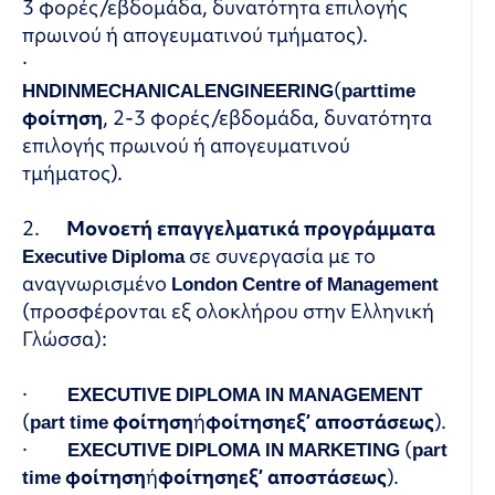
3 φορές/εβδομάδα, δυνατότητα επιλογής
πρωινού ή απογευματινού τμήματος).
·
HND
IN
MECHANICAL
ENGINEERING
(
part
time
φοίτηση
, 2-3 φορές/εβδομάδα, δυνατότητα
επιλογής πρωινού ή απογευματινού
τμήματος).
2.
Μονοετή επαγγελματικά προγράμματα
Executive Diploma
σε συνεργασία με το
αναγνωρισμένο
London Centre of Management
(προσφέρονται εξ ολοκλήρου στην Ελληνική
Γλώσσα):
·
EXECUTIVE DIPLOMA IN MANAGEMENT
(
part time
φοίτηση
ή
φοίτηση
εξ
’
αποστάσεως
).
·
EXECUTIVE DIPLOMA IN MARKETING
(
part
time
φοίτηση
ή
φοίτηση
εξ
’
αποστάσεως
).