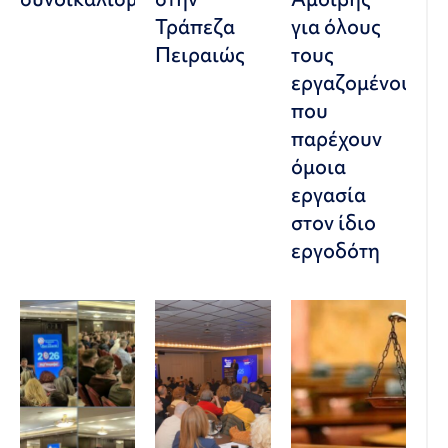
Τράπεζα
για όλους
Πειραιώς
τους
εργαζομένους
που
παρέχουν
όμοια
εργασία
στον ίδιο
εργοδότη