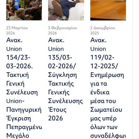
23 Μαρτίου
3 Φεβρουαρίου
2 Δεκεμβρίου
2026
2026
2025
Ανακ.
Ανακ.
Ανακ.
Union
Union
Union
154/23-
135/03-
119/02-
03-2026.
02-2026/
12-2025/
Τακτική
Σύγκληση
Ενημέρωση
Γενική
Τακτικής
για τα
Συνέλευση
Γενικής
ένδικα
Union-
Συνέλευσης
μέσα του
Πανηγυρική
Έτους
Σωματείου
Έγκριση
2026
μας υπέρ
Πεπραγμένων-
όλων των
Μεγάλο
συναδέλφων