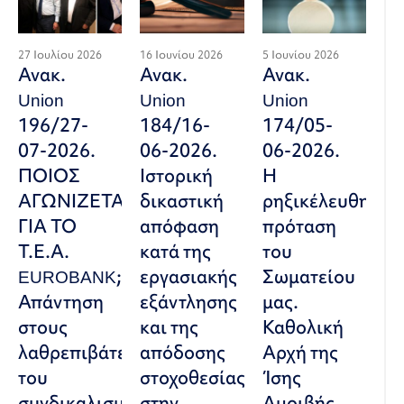
27 Ιουλίου 2026
16 Ιουνίου 2026
5 Ιουνίου 2026
Ανακ.
Ανακ.
Ανακ.
Union
Union
Union
196/27-
184/16-
174/05-
07-2026.
06-2026.
06-2026.
ΠΟΙΟΣ
Ιστορική
Η
ΑΓΩΝΙΖΕΤΑΙ
δικαστική
ρηξικέλευθη
ΓΙΑ ΤΟ
απόφαση
πρόταση
Τ.Ε.Α.
κατά της
του
EUROBANK;
εργασιακής
Σωματείου
Απάντηση
εξάντλησης
μας.
στους
και της
Καθολική
λαθρεπιβάτες
απόδοσης
Αρχή της
του
στοχοθεσίας
Ίσης
συνδικαλισμού
στην
Αμοιβής