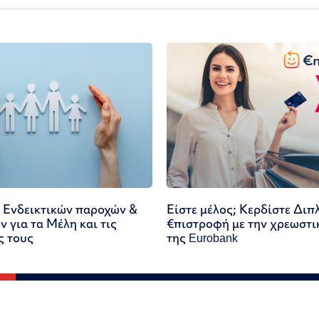
 Ενδεικτικών παροχών &
Είστε μέλος; Κερδίστε Διπ
 για τα Μέλη και τις
€πιστροφή με την χρεωστι
ς τους
της Eurobank