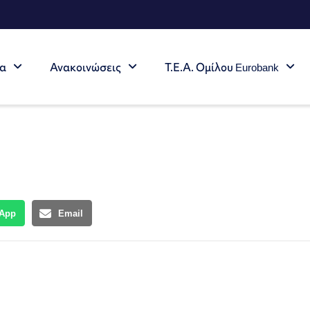
τα
Ανακοινώσεις
Τ.Ε.Α. Ομίλου Eurobank
App
Email