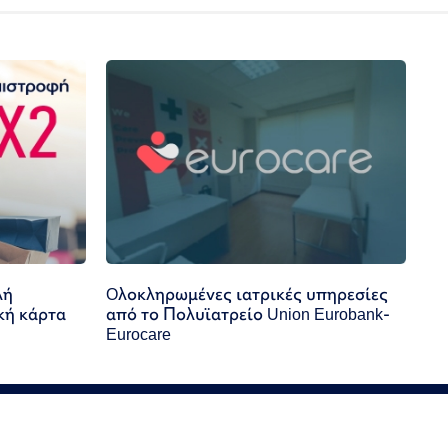
λή
Oλοκληρωμένες ιατρικές υπηρεσίες
κή κάρτα
από το Πολυϊατρείο Union Eurobank-
Eurocare