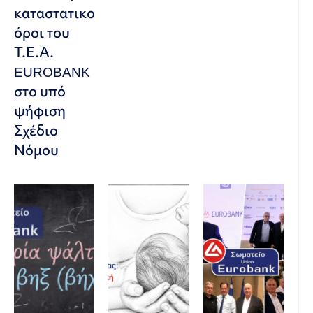
καταστατικοί
όροι του
Τ.Ε.Α.
EUROBANK
στο υπό
ψήφιση
Σχέδιο
Νόμου