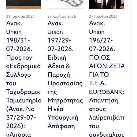
31 Ιουλίου 2026
29 Ιουλίου 2026
27 Ιουλίου 2026
Ανακ.
Ανακ.
Ανακ.
Union
Union
Union
198/31-
197/29-
196/27-
07-2026.
07-2026.
07-2026.
Προς τον
Ειδική
ΠΟΙΟΣ
«Εκδρομικό
Άδεια &
ΑΓΩΝΙΖΕΤΑΙ
Σύλλογο
Παροχή
ΓΙΑ ΤΟ
του
Προστασίας
Τ.Ε.Α.
Ταχυδρομικού
της
EUROBANK;
Ταμιευτηρίου»
Μητρότητας:
Απάντηση
(Ανακ. Νο
Η νέα
στους
37/29-07-
Υπουργική
λαθρεπιβάτες
2026):
Απόφαση
του
«Απορία
συνδικαλισμού