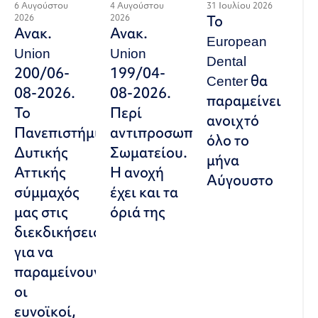
6 Αυγούστου
4 Αυγούστου
31 Ιουλίου 2026
2026
2026
Το
Ανακ.
Ανακ.
European
Union
Union
Dental
200/06-
199/04-
Center θα
08-2026.
08-2026.
παραμείνει
Το
Περί
ανοιχτό
Πανεπιστήμιο
αντιπροσωπευτικού
όλο το
Δυτικής
Σωματείου.
μήνα
Αττικής
Η ανοχή
Αύγουστο
σύμμαχός
έχει και τα
μας στις
όριά της
διεκδικήσεις,
για να
παραμείνουν
οι
ευνοϊκοί,