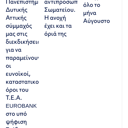
Πανεπιστήμιο
αντιπροσωπευτικού
όλο το
Δυτικής
Σωματείου.
μήνα
Αττικής
Η ανοχή
Αύγουστο
σύμμαχός
έχει και τα
μας στις
όριά της
διεκδικήσεις,
για να
παραμείνουν
οι
ευνοϊκοί,
καταστατικοί
όροι του
Τ.Ε.Α.
EUROBANK
στο υπό
ψήφιση