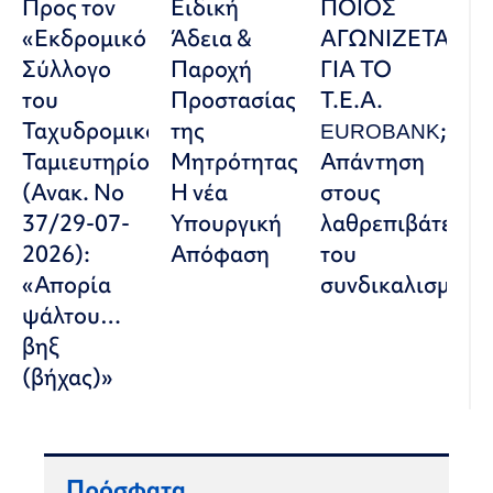
Προς τον
Ειδική
ΠΟΙΟΣ
«Εκδρομικό
Άδεια &
ΑΓΩΝΙΖΕΤΑΙ
Σύλλογο
Παροχή
ΓΙΑ ΤΟ
του
Προστασίας
Τ.Ε.Α.
Ταχυδρομικού
της
EUROBANK;
Ταμιευτηρίου»
Μητρότητας:
Απάντηση
(Ανακ. Νο
Η νέα
στους
37/29-07-
Υπουργική
λαθρεπιβάτες
2026):
Απόφαση
του
«Απορία
συνδικαλισμού
ψάλτου…
βηξ
(βήχας)»
Πρόσφατα