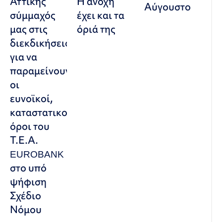
Αττικής
Η ανοχή
Αύγουστο
σύμμαχός
έχει και τα
μας στις
όριά της
διεκδικήσεις,
για να
παραμείνουν
οι
ευνοϊκοί,
καταστατικοί
όροι του
Τ.Ε.Α.
EUROBANK
στο υπό
ψήφιση
Σχέδιο
Νόμου