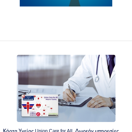
Κάρτα Υγείας Union Care for All. Δωρεάν υπηρεσίες