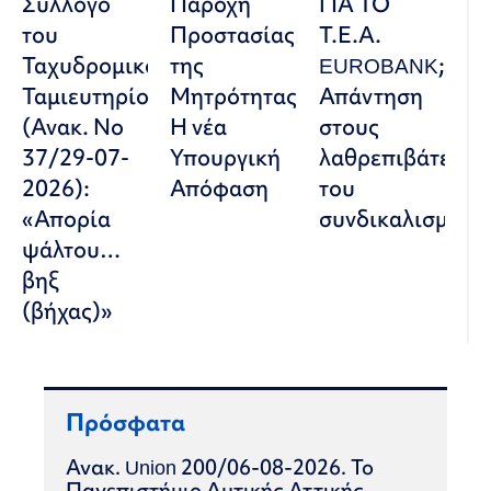
Σύλλογο
Παροχή
ΓΙΑ ΤΟ
του
Προστασίας
Τ.Ε.Α.
Ταχυδρομικού
της
EUROBANK;
Ταμιευτηρίου»
Μητρότητας:
Απάντηση
(Ανακ. Νο
Η νέα
στους
37/29-07-
Υπουργική
λαθρεπιβάτες
2026):
Απόφαση
του
«Απορία
συνδικαλισμού
ψάλτου…
βηξ
(βήχας)»
Πρόσφατα
Ανακ. Union 200/06-08-2026. Το
Πανεπιστήμιο Δυτικής Αττικής