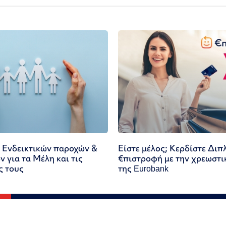
 Ενδεικτικών παροχών &
Είστε μέλος; Κερδίστε Διπ
 για τα Μέλη και τις
€πιστροφή με την χρεωστι
ς τους
της Eurobank