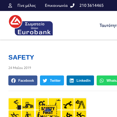
Γίνε μέλος
Επικοινωνία
210 3614465
Ταυτότη
SAFETY
24 Μαΐου 2019
Facebook
Twitter
LinkedIn
Whats