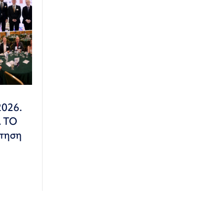
2026.
Α ΤΟ
τηση