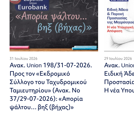
31 Ιουλίου 2026
29 Ιουλίου 2026
Ανακ. Union 198/31-07-2026.
Ανακ. Uni
Προς τον «Εκδρομικό
Ειδική Άδ
Σύλλογο του Ταχυδρομικού
Προστασία
Ταμιευτηρίου» (Ανακ. Νο
Η νέα Υπο
37/29-07-2026): «Απορία
ψάλτου… βηξ (βήχας)»