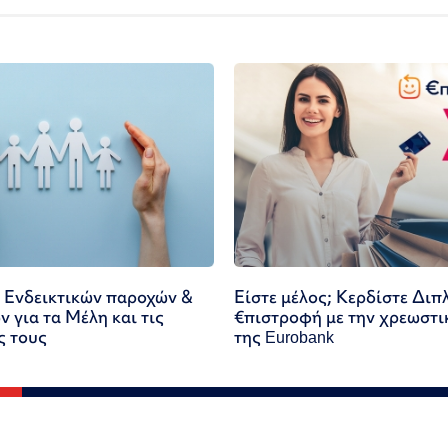
 Ενδεικτικών παροχών &
Είστε μέλος; Κερδίστε Διπ
 για τα Μέλη και τις
€πιστροφή με την χρεωστι
ς τους
της Eurobank