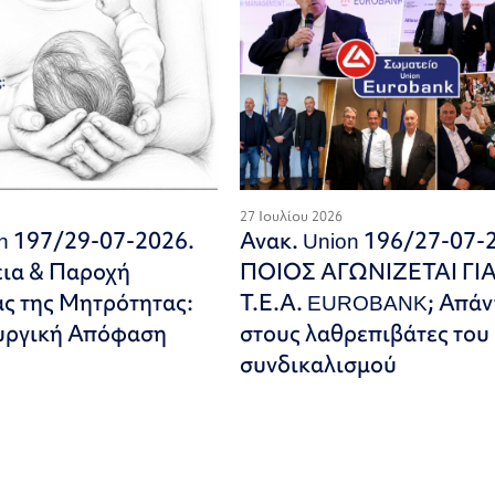
27 Ιουλίου 2026
on 197/29-07-2026.
Ανακ. Union 196/27-07-
εια & Παροχή
ΠΟΙΟΣ ΑΓΩΝΙΖΕΤΑΙ ΓΙ
ς της Μητρότητας:
Τ.Ε.Α. EUROBANK; Απάν
υργική Απόφαση
στους λαθρεπιβάτες του
συνδικαλισμού