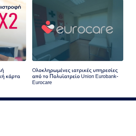
λή
Oλοκληρωμένες ιατρικές υπηρεσίες
κή κάρτα
από το Πολυϊατρείο Union Eurobank-
Eurocare