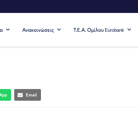
τα
Ανακοινώσεις
Τ.Ε.Α. Ομίλου Eurobank
App
Email