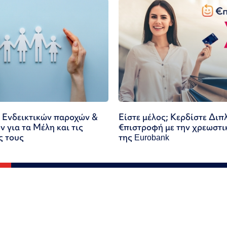
 Ενδεικτικών παροχών &
Είστε μέλος; Κερδίστε Διπ
 για τα Μέλη και τις
€πιστροφή με την χρεωστι
ς τους
της Eurobank