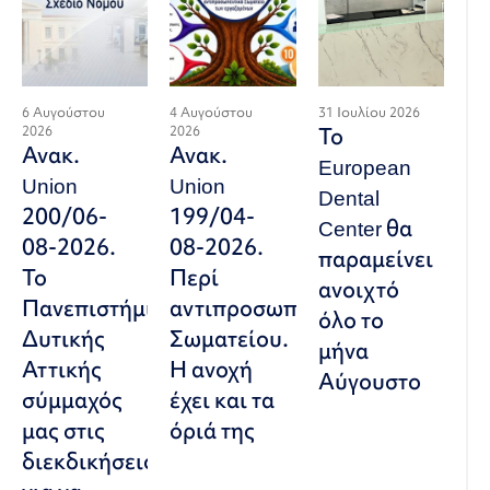
6 Αυγούστου
4 Αυγούστου
31 Ιουλίου 2026
2026
2026
Το
Ανακ.
Ανακ.
European
Union
Union
Dental
200/06-
199/04-
Center θα
08-2026.
08-2026.
παραμείνει
Το
Περί
ανοιχτό
Πανεπιστήμιο
αντιπροσωπευτικού
όλο το
Δυτικής
Σωματείου.
μήνα
Αττικής
Η ανοχή
Αύγουστο
σύμμαχός
έχει και τα
μας στις
όριά της
διεκδικήσεις,