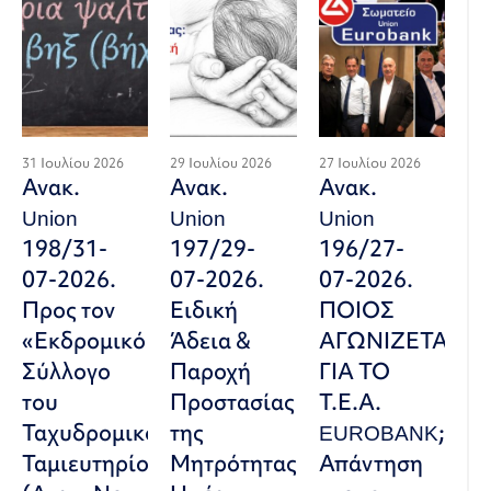
31 Ιουλίου 2026
29 Ιουλίου 2026
27 Ιουλίου 2026
Ανακ.
Ανακ.
Ανακ.
Union
Union
Union
198/31-
197/29-
196/27-
07-2026.
07-2026.
07-2026.
Προς τον
Ειδική
ΠΟΙΟΣ
«Εκδρομικό
Άδεια &
ΑΓΩΝΙΖΕΤΑΙ
Σύλλογο
Παροχή
ΓΙΑ ΤΟ
του
Προστασίας
Τ.Ε.Α.
Ταχυδρομικού
της
EUROBANK;
Ταμιευτηρίου»
Μητρότητας:
Απάντηση