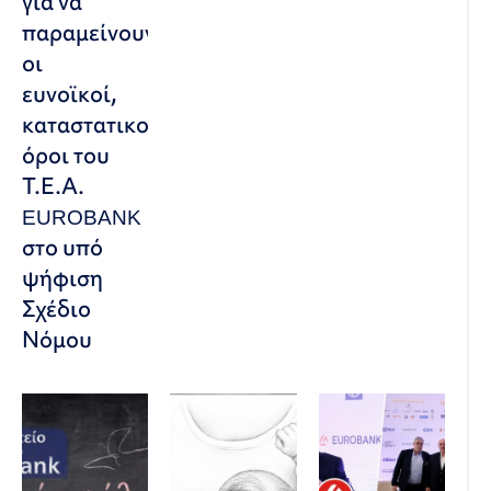
για να
παραμείνουν
οι
ευνοϊκοί,
καταστατικοί
όροι του
Τ.Ε.Α.
EUROBANK
στο υπό
ψήφιση
Σχέδιο
Νόμου