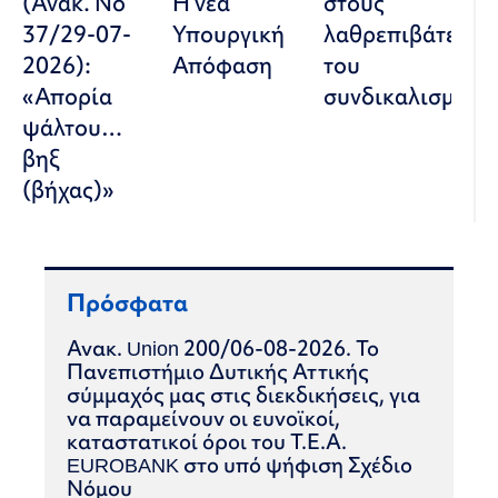
(Ανακ. Νο
Η νέα
στους
37/29-07-
Υπουργική
λαθρεπιβάτες
2026):
Απόφαση
του
«Απορία
συνδικαλισμού
ψάλτου…
βηξ
(βήχας)»
Πρόσφατα
Ανακ. Union 200/06-08-2026. Το
Πανεπιστήμιο Δυτικής Αττικής
σύμμαχός μας στις διεκδικήσεις, για
να παραμείνουν οι ευνοϊκοί,
καταστατικοί όροι του Τ.Ε.Α.
EUROBANK στο υπό ψήφιση Σχέδιο
Νόμου