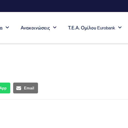
τα
Ανακοινώσεις
Τ.Ε.Α. Ομίλου Eurobank
App
Email