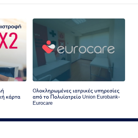
λή
Oλοκληρωμένες ιατρικές υπηρεσίες
κή κάρτα
από το Πολυϊατρείο Union Eurobank-
Eurocare