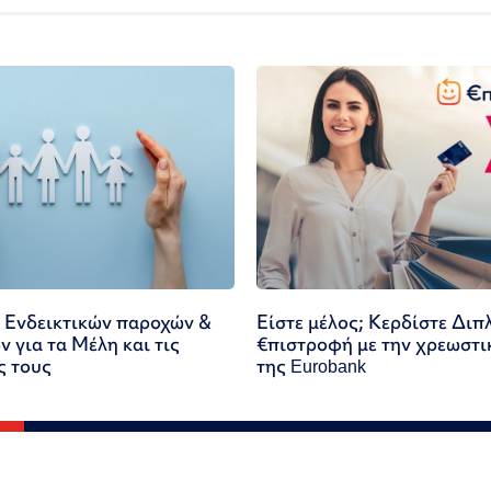
 Ενδεικτικών παροχών &
Είστε μέλος; Κερδίστε Διπ
 για τα Μέλη και τις
€πιστροφή με την χρεωστι
ς τους
της Eurobank