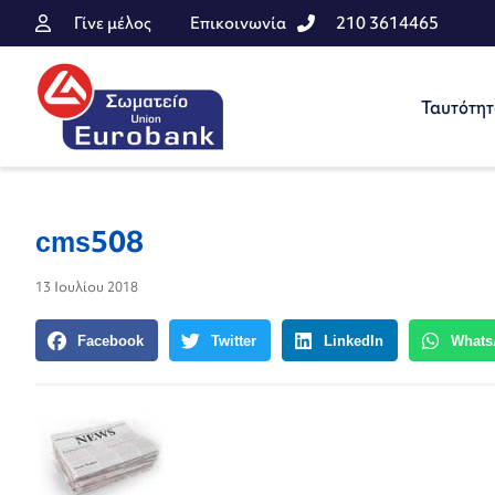
Γίνε μέλος
Επικοινωνία
210 3614465
Ταυτότη
cms508
13 Ιουλίου 2018
Facebook
Twitter
LinkedIn
Whats