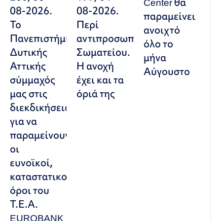
Center θα
08-2026.
08-2026.
παραμείνει
Το
Περί
ανοιχτό
Πανεπιστήμιο
αντιπροσωπευτικού
όλο το
Δυτικής
Σωματείου.
μήνα
Αττικής
Η ανοχή
Αύγουστο
σύμμαχός
έχει και τα
μας στις
όριά της
διεκδικήσεις,
για να
παραμείνουν
οι
ευνοϊκοί,
καταστατικοί
όροι του
Τ.Ε.Α.
EUROBANK