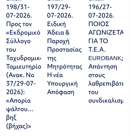
198/31-
197/29-
196/27-
07-2026.
07-2026.
07-2026.
Προς τον
Ειδική
ΠΟΙΟΣ
«Εκδρομικό
Άδεια &
ΑΓΩΝΙΖΕΤΑΙ
Σύλλογο
Παροχή
ΓΙΑ ΤΟ
του
Προστασίας
Τ.Ε.Α.
Ταχυδρομικού
της
EUROBANK;
Ταμιευτηρίου»
Μητρότητας:
Απάντηση
(Ανακ. Νο
Η νέα
στους
37/29-07-
Υπουργική
λαθρεπιβάτες
2026):
Απόφαση
του
«Απορία
συνδικαλισμού
ψάλτου…
βηξ
(βήχας)»