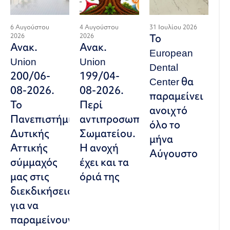
6 Αυγούστου
4 Αυγούστου
31 Ιουλίου 2026
2026
2026
Το
Ανακ.
Ανακ.
European
Union
Union
Dental
200/06-
199/04-
Center θα
08-2026.
08-2026.
παραμείνει
Το
Περί
ανοιχτό
Πανεπιστήμιο
αντιπροσωπευτικού
όλο το
Δυτικής
Σωματείου.
μήνα
Αττικής
Η ανοχή
Αύγουστο
σύμμαχός
έχει και τα
μας στις
όριά της
διεκδικήσεις,
για να
παραμείνουν