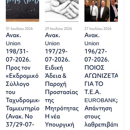
31 Ιουλίου 2026
29 Ιουλίου 2026
27 Ιουλίου 2026
Ανακ.
Ανακ.
Ανακ.
Union
Union
Union
198/31-
197/29-
196/27-
07-2026.
07-2026.
07-2026.
Προς τον
Ειδική
ΠΟΙΟΣ
«Εκδρομικό
Άδεια &
ΑΓΩΝΙΖΕΤΑΙ
Σύλλογο
Παροχή
ΓΙΑ ΤΟ
του
Προστασίας
Τ.Ε.Α.
Ταχυδρομικού
της
EUROBANK;
Ταμιευτηρίου»
Μητρότητας:
Απάντηση
(Ανακ. Νο
Η νέα
στους
37/29-07-
Υπουργική
λαθρεπιβάτες