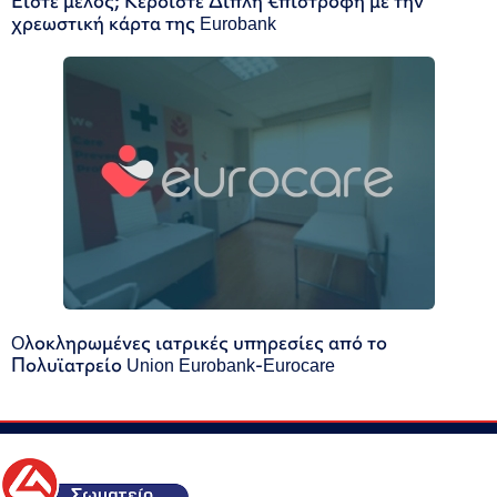
Είστε μέλος; Κερδίστε Διπλή €πιστροφή με την
χρεωστική κάρτα της Eurobank
Oλοκληρωμένες ιατρικές υπηρεσίες από το
Πολυϊατρείο Union Eurobank-Eurocare