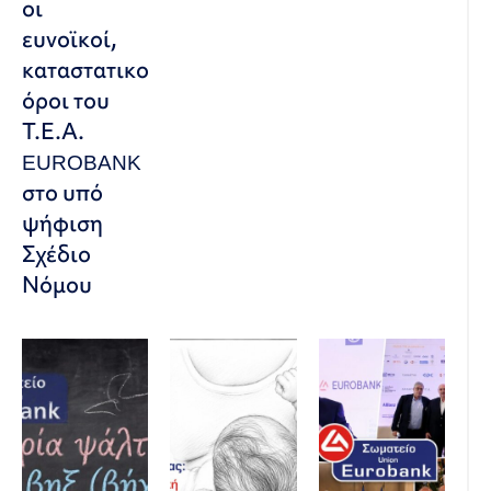
οι
ευνοϊκοί,
καταστατικοί
όροι του
Τ.Ε.Α.
EUROBANK
στο υπό
ψήφιση
Σχέδιο
Νόμου