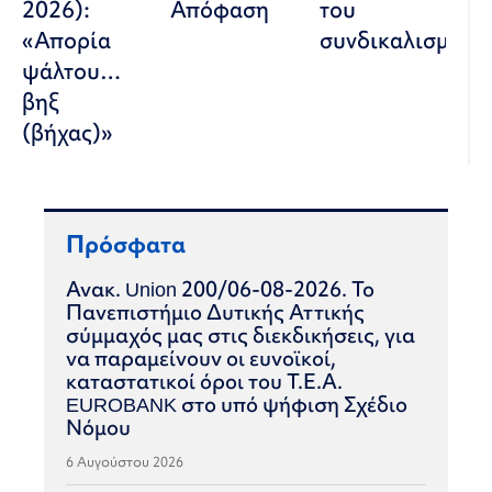
2026):
Απόφαση
του
«Απορία
συνδικαλισμού
ψάλτου…
βηξ
(βήχας)»
Πρόσφατα
Ανακ. Union 200/06-08-2026. Το
Πανεπιστήμιο Δυτικής Αττικής
σύμμαχός μας στις διεκδικήσεις, για
να παραμείνουν οι ευνοϊκοί,
καταστατικοί όροι του Τ.Ε.Α.
EUROBANK στο υπό ψήφιση Σχέδιο
Νόμου
6 Αυγούστου 2026