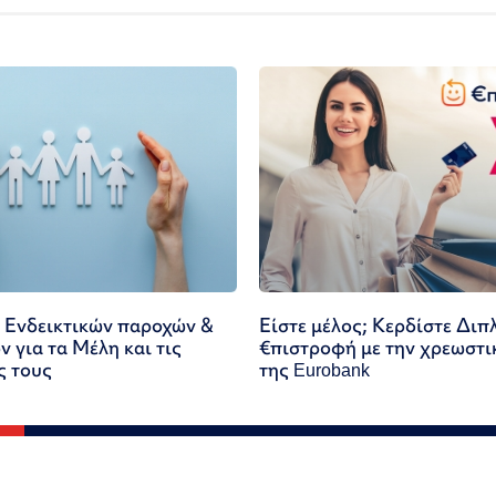
 Ενδεικτικών παροχών &
Είστε μέλος; Κερδίστε Διπ
 για τα Μέλη και τις
€πιστροφή με την χρεωστι
ς τους
της Eurobank