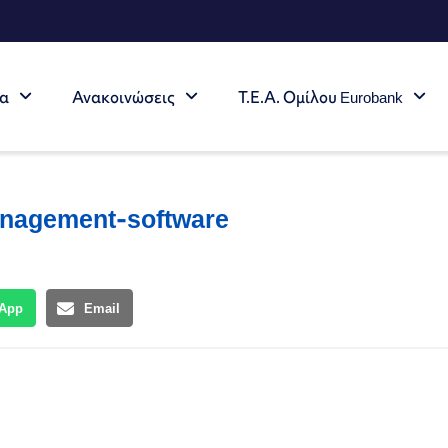
τα
Ανακοινώσεις
Τ.Ε.Α. Ομίλου Eurobank
anagement-software
App
Email