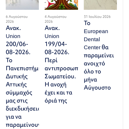
6 Αυγούστου
4 Αυγούστου
31 Ιουλίου 2026
2026
2026
Το
Ανακ.
Ανακ.
European
Union
Union
Dental
200/06-
199/04-
Center θα
08-2026.
08-2026.
παραμείνει
Το
Περί
ανοιχτό
Πανεπιστήμιο
αντιπροσωπευτικού
όλο το
Δυτικής
Σωματείου.
μήνα
Αττικής
Η ανοχή
Αύγουστο
σύμμαχός
έχει και τα
μας στις
όριά της
διεκδικήσεις,
για να
παραμείνουν