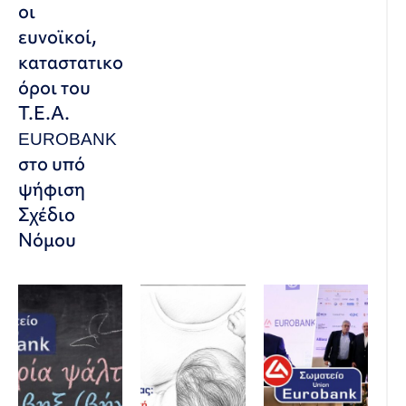
οι
ευνοϊκοί,
καταστατικοί
όροι του
Τ.Ε.Α.
EUROBANK
στο υπό
ψήφιση
Σχέδιο
Νόμου