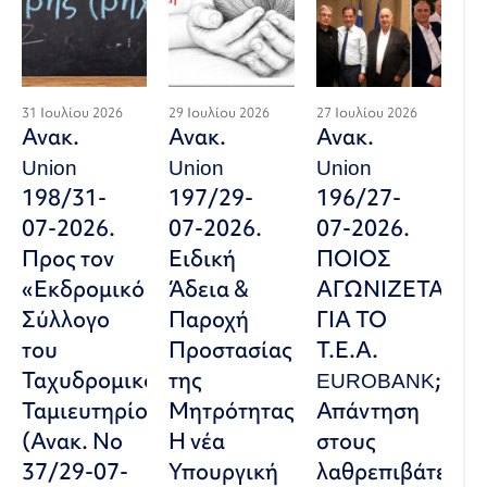
31 Ιουλίου 2026
29 Ιουλίου 2026
27 Ιουλίου 2026
Ανακ.
Ανακ.
Ανακ.
Union
Union
Union
198/31-
197/29-
196/27-
07-2026.
07-2026.
07-2026.
Προς τον
Ειδική
ΠΟΙΟΣ
«Εκδρομικό
Άδεια &
ΑΓΩΝΙΖΕΤΑΙ
Σύλλογο
Παροχή
ΓΙΑ ΤΟ
του
Προστασίας
Τ.Ε.Α.
Ταχυδρομικού
της
EUROBANK;
Ταμιευτηρίου»
Μητρότητας:
Απάντηση
(Ανακ. Νο
Η νέα
στους
37/29-07-
Υπουργική
λαθρεπιβάτες