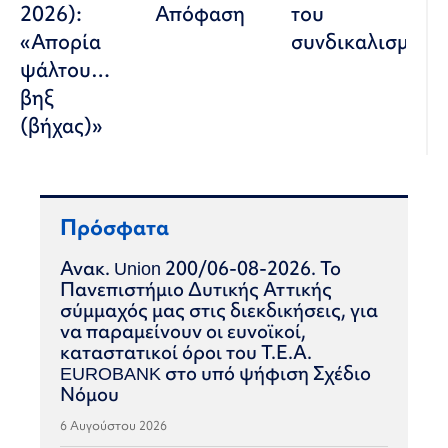
2026):
Απόφαση
του
«Απορία
συνδικαλισμού
ψάλτου…
βηξ
(βήχας)»
Πρόσφατα
Ανακ. Union 200/06-08-2026. Το
Πανεπιστήμιο Δυτικής Αττικής
σύμμαχός μας στις διεκδικήσεις, για
να παραμείνουν οι ευνοϊκοί,
καταστατικοί όροι του Τ.Ε.Α.
EUROBANK στο υπό ψήφιση Σχέδιο
Νόμου
6 Αυγούστου 2026