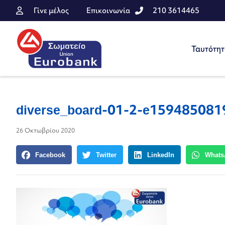
Γίνε μέλος
Επικοινωνία
210 3614465
Ταυτότη
diverse_board-01-2-e15948508
26 Οκτωβρίου 2020
Facebook
Twitter
LinkedIn
Whats