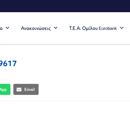
τα
Ανακοινώσεις
Τ.Ε.Α. Ομίλου Eurobank
19617
App
Email