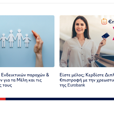
 Ενδεικτικών παροχών &
Είστε μέλος; Κερδίστε Διπ
 για τα Μέλη και τις
€πιστροφή με την χρεωστι
ς τους
της Eurobank