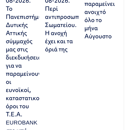
08-2026.
08-2026.
παραμείνει
Το
Περί
ανοιχτό
Πανεπιστήμιο
αντιπροσωπευτικού
όλο το
Δυτικής
Σωματείου.
μήνα
Αττικής
Η ανοχή
Αύγουστο
σύμμαχός
έχει και τα
μας στις
όριά της
διεκδικήσεις,
για να
παραμείνουν
οι
ευνοϊκοί,
καταστατικοί
όροι του
Τ.Ε.Α.
EUROBANK