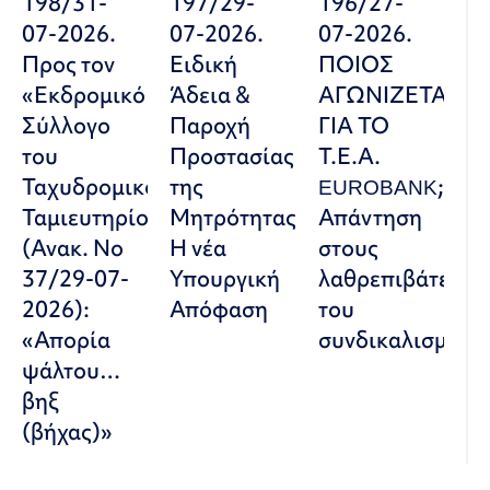
198/31-
197/29-
196/27-
07-2026.
07-2026.
07-2026.
Προς τον
Ειδική
ΠΟΙΟΣ
«Εκδρομικό
Άδεια &
ΑΓΩΝΙΖΕΤΑΙ
Σύλλογο
Παροχή
ΓΙΑ ΤΟ
του
Προστασίας
Τ.Ε.Α.
Ταχυδρομικού
της
EUROBANK;
Ταμιευτηρίου»
Μητρότητας:
Απάντηση
(Ανακ. Νο
Η νέα
στους
37/29-07-
Υπουργική
λαθρεπιβάτες
2026):
Απόφαση
του
«Απορία
συνδικαλισμού
ψάλτου…
βηξ
(βήχας)»