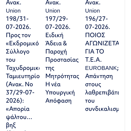
Ανακ.
Ανακ.
Ανακ.
Union
Union
Union
198/31-
197/29-
196/27-
07-2026.
07-2026.
07-2026.
Προς τον
Ειδική
ΠΟΙΟΣ
«Εκδρομικό
Άδεια &
ΑΓΩΝΙΖΕΤΑΙ
Σύλλογο
Παροχή
ΓΙΑ ΤΟ
του
Προστασίας
Τ.Ε.Α.
Ταχυδρομικού
της
EUROBANK;
Ταμιευτηρίου»
Μητρότητας:
Απάντηση
(Ανακ. Νο
Η νέα
στους
37/29-07-
Υπουργική
λαθρεπιβάτες
2026):
Απόφαση
του
«Απορία
συνδικαλισμού
ψάλτου…
βηξ