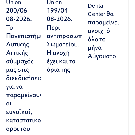
Union
Union
Dental
200/06-
199/04-
Center θα
08-2026.
08-2026.
παραμείνει
Το
Περί
ανοιχτό
Πανεπιστήμιο
αντιπροσωπευτικού
όλο το
Δυτικής
Σωματείου.
μήνα
Αττικής
Η ανοχή
Αύγουστο
σύμμαχός
έχει και τα
μας στις
όριά της
διεκδικήσεις,
για να
παραμείνουν
οι
ευνοϊκοί,
καταστατικοί
όροι του