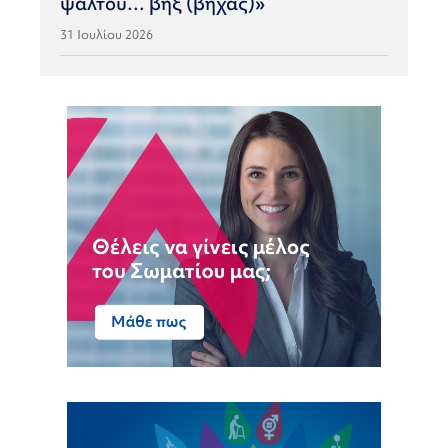
ψάλτου… βηξ (βήχας)»
31 Ιουλίου 2026