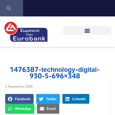
1476387-technology-digital-
930-5-696×348
3 Αυγούστου 2020
Facebook
Twitter
LinkedIn
WhatsApp
Email