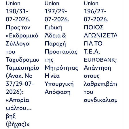
Union
Union
Union
198/31-
197/29-
196/27-
07-2026.
07-2026.
07-2026.
Προς τον
Ειδική
ΠΟΙΟΣ
«Εκδρομικό
Άδεια &
ΑΓΩΝΙΖΕΤΑΙ
Σύλλογο
Παροχή
ΓΙΑ ΤΟ
του
Προστασίας
Τ.Ε.Α.
Ταχυδρομικού
της
EUROBANK;
Ταμιευτηρίου»
Μητρότητας:
Απάντηση
(Ανακ. Νο
Η νέα
στους
37/29-07-
Υπουργική
λαθρεπιβάτες
2026):
Απόφαση
του
«Απορία
συνδικαλισμού
ψάλτου…
βηξ
(βήχας)»