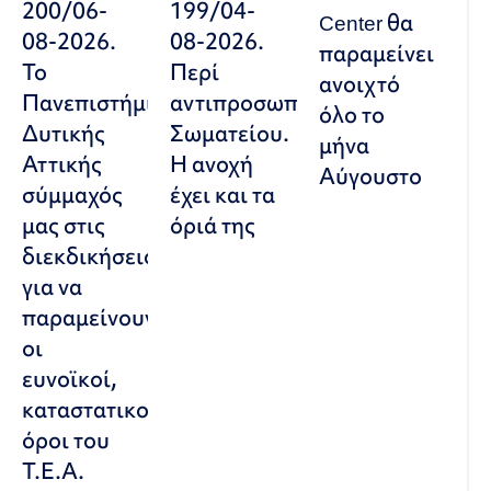
200/06-
199/04-
Center θα
08-2026.
08-2026.
παραμείνει
Το
Περί
ανοιχτό
Πανεπιστήμιο
αντιπροσωπευτικού
όλο το
Δυτικής
Σωματείου.
μήνα
Αττικής
Η ανοχή
Αύγουστο
σύμμαχός
έχει και τα
μας στις
όριά της
διεκδικήσεις,
για να
παραμείνουν
οι
ευνοϊκοί,
καταστατικοί
όροι του
Τ.Ε.Α.