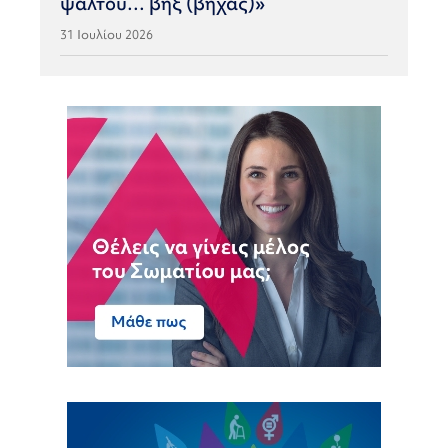
ψάλτου… βηξ (βήχας)»
31 Ιουλίου 2026