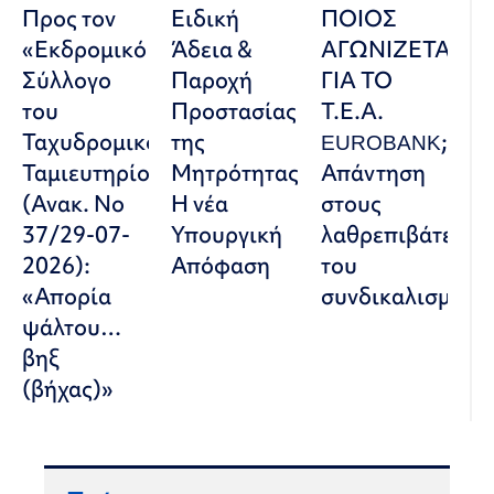
Προς τον
Ειδική
ΠΟΙΟΣ
«Εκδρομικό
Άδεια &
ΑΓΩΝΙΖΕΤΑΙ
Σύλλογο
Παροχή
ΓΙΑ ΤΟ
του
Προστασίας
Τ.Ε.Α.
Ταχυδρομικού
της
EUROBANK;
Ταμιευτηρίου»
Μητρότητας:
Απάντηση
(Ανακ. Νο
Η νέα
στους
37/29-07-
Υπουργική
λαθρεπιβάτες
2026):
Απόφαση
του
«Απορία
συνδικαλισμού
ψάλτου…
βηξ
(βήχας)»