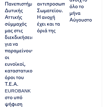
Πανεπιστήμιο
αντιπροσωπευτικού
όλο το
Δυτικής
Σωματείου.
μήνα
Αττικής
Η ανοχή
Αύγουστο
σύμμαχός
έχει και τα
μας στις
όριά της
διεκδικήσεις,
για να
παραμείνουν
οι
ευνοϊκοί,
καταστατικοί
όροι του
Τ.Ε.Α.
EUROBANK
στο υπό
ψήφιση