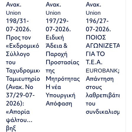
Ανακ.
Ανακ.
Ανακ.
Union
Union
Union
198/31-
197/29-
196/27-
07-2026.
07-2026.
07-2026.
Προς τον
Ειδική
ΠΟΙΟΣ
«Εκδρομικό
Άδεια &
ΑΓΩΝΙΖΕΤΑΙ
Σύλλογο
Παροχή
ΓΙΑ ΤΟ
του
Προστασίας
Τ.Ε.Α.
Ταχυδρομικού
της
EUROBANK;
Ταμιευτηρίου»
Μητρότητας:
Απάντηση
(Ανακ. Νο
Η νέα
στους
37/29-07-
Υπουργική
λαθρεπιβάτες
2026):
Απόφαση
του
«Απορία
συνδικαλισμού
ψάλτου…
βηξ