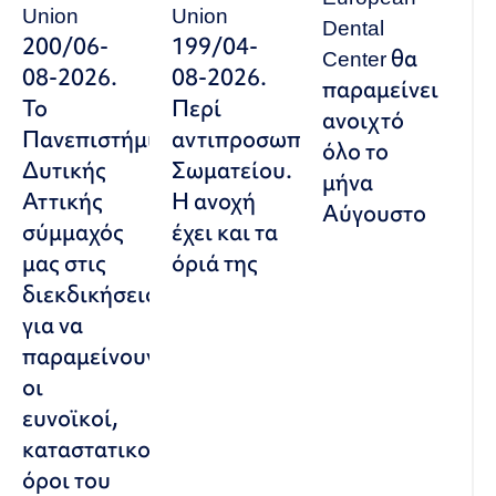
Union
Union
Dental
200/06-
199/04-
Center θα
08-2026.
08-2026.
παραμείνει
Το
Περί
ανοιχτό
Πανεπιστήμιο
αντιπροσωπευτικού
όλο το
Δυτικής
Σωματείου.
μήνα
Αττικής
Η ανοχή
Αύγουστο
σύμμαχός
έχει και τα
μας στις
όριά της
διεκδικήσεις,
για να
παραμείνουν
οι
ευνοϊκοί,
καταστατικοί
όροι του