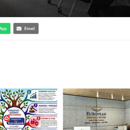
App
Email