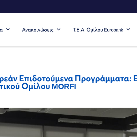
τα
Ανακοινώσεις
Τ.Ε.Α. Ομίλου Eurobank
ρεάν Επιδοτούμενα Προγράμματα: 
τικού Ομίλου MORFI