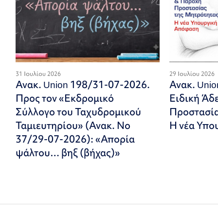
31 Ιουλίου 2026
29 Ιουλίου 2026
Ανακ. Union 198/31-07-2026.
Ανακ. Uni
Προς τον «Εκδρομικό
Ειδική Άδ
Σύλλογο του Ταχυδρομικού
Προστασία
Ταμιευτηρίου» (Ανακ. Νο
Η νέα Υπο
37/29-07-2026): «Απορία
ψάλτου… βηξ (βήχας)»