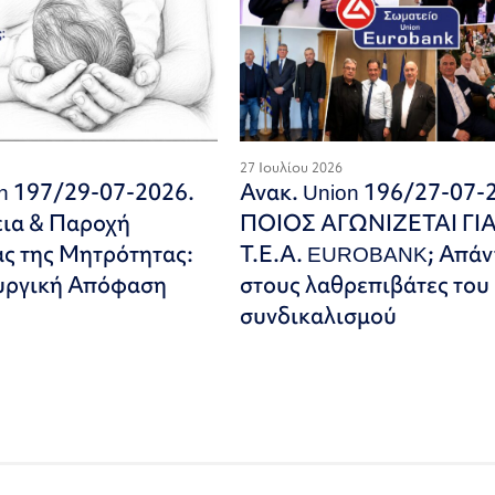
27 Ιουλίου 2026
on 197/29-07-2026.
Ανακ. Union 196/27-07-
εια & Παροχή
ΠΟΙΟΣ ΑΓΩΝΙΖΕΤΑΙ ΓΙ
ς της Μητρότητας:
Τ.Ε.Α. EUROBANK; Απάν
υργική Απόφαση
στους λαθρεπιβάτες του
συνδικαλισμού