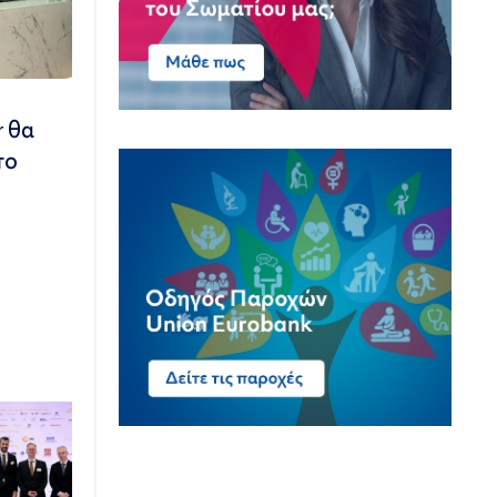
r θα
το