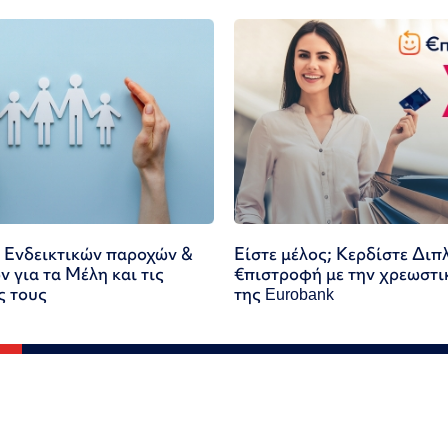
 Ενδεικτικών παροχών &
Είστε μέλος; Κερδίστε Διπ
 για τα Μέλη και τις
€πιστροφή με την χρεωστι
ς τους
της Eurobank