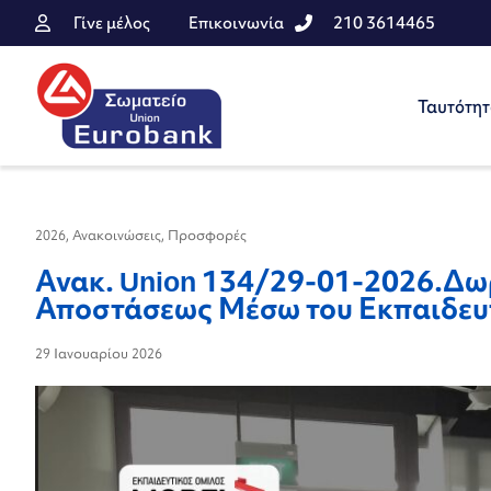
Γίνε μέλος
Επικοινωνία
210 3614465
Ταυτότη
2026
,
Ανακοινώσεις
,
Προσφορές
Ανακ. Union 134/29-01-2026.Δω
Αποστάσεως Μέσω του Εκπαιδευ
29 Ιανουαρίου 2026