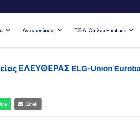
τα
Ανακοινώσεις
Τ.Ε.Α. Ομίλου Eurobank
είας ΕΛΕΥΘΕΡΑΣ ELG-Union Eurob
App
Email