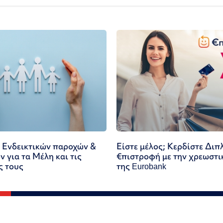
 Ενδεικτικών παροχών &
Είστε μέλος; Κερδίστε Διπ
 για τα Μέλη και τις
€πιστροφή με την χρεωστι
ς τους
της Eurobank