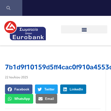
7b1d9f10159d5ff4cac0f910a455
22 Ιουλίου 2025
Facebook
Twitter
LinkedIn
WhatsApp
Email