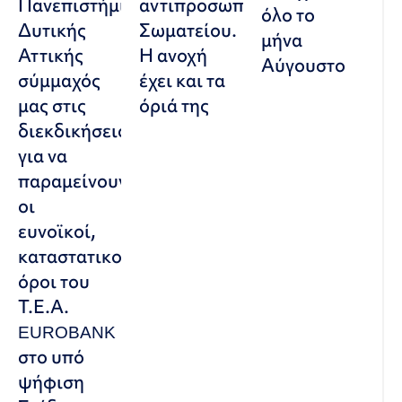
Πανεπιστήμιο
αντιπροσωπευτικού
όλο το
Δυτικής
Σωματείου.
μήνα
Αττικής
Η ανοχή
Αύγουστο
σύμμαχός
έχει και τα
μας στις
όριά της
διεκδικήσεις,
για να
παραμείνουν
οι
ευνοϊκοί,
καταστατικοί
όροι του
Τ.Ε.Α.
EUROBANK
στο υπό
ψήφιση