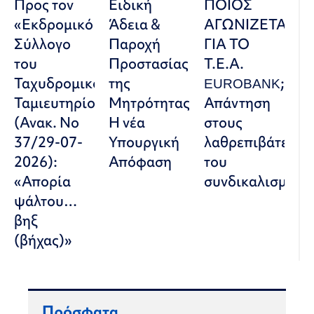
Προς τον
Ειδική
ΠΟΙΟΣ
«Εκδρομικό
Άδεια &
ΑΓΩΝΙΖΕΤΑΙ
Σύλλογο
Παροχή
ΓΙΑ ΤΟ
του
Προστασίας
Τ.Ε.Α.
Ταχυδρομικού
της
EUROBANK;
Ταμιευτηρίου»
Μητρότητας:
Απάντηση
(Ανακ. Νο
Η νέα
στους
37/29-07-
Υπουργική
λαθρεπιβάτες
2026):
Απόφαση
του
«Απορία
συνδικαλισμού
ψάλτου…
βηξ
(βήχας)»
Πρόσφατα