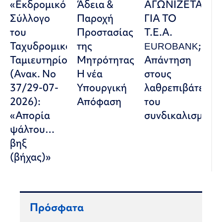
«Εκδρομικό
Άδεια &
ΑΓΩΝΙΖΕΤΑΙ
Σύλλογο
Παροχή
ΓΙΑ ΤΟ
του
Προστασίας
Τ.Ε.Α.
Ταχυδρομικού
της
EUROBANK;
Ταμιευτηρίου»
Μητρότητας:
Απάντηση
(Ανακ. Νο
Η νέα
στους
37/29-07-
Υπουργική
λαθρεπιβάτες
2026):
Απόφαση
του
«Απορία
συνδικαλισμού
ψάλτου…
βηξ
(βήχας)»
Πρόσφατα