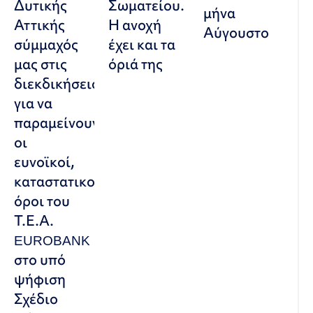
Δυτικής
Σωματείου.
μήνα
Αττικής
Η ανοχή
Αύγουστο
σύμμαχός
έχει και τα
μας στις
όριά της
διεκδικήσεις,
για να
παραμείνουν
οι
ευνοϊκοί,
καταστατικοί
όροι του
Τ.Ε.Α.
EUROBANK
στο υπό
ψήφιση
Σχέδιο