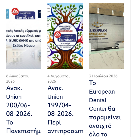
6 Αυγούστου
4 Αυγούστου
31 Ιουλίου 2026
2026
2026
Το
Ανακ.
Ανακ.
European
Union
Union
Dental
200/06-
199/04-
Center θα
08-2026.
08-2026.
παραμείνει
Το
Περί
ανοιχτό
Πανεπιστήμιο
αντιπροσωπευτικού
όλο το