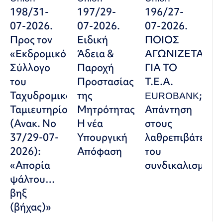
198/31-
197/29-
196/27-
07-2026.
07-2026.
07-2026.
Προς τον
Ειδική
ΠΟΙΟΣ
«Εκδρομικό
Άδεια &
ΑΓΩΝΙΖΕΤΑΙ
Σύλλογο
Παροχή
ΓΙΑ ΤΟ
του
Προστασίας
Τ.Ε.Α.
Ταχυδρομικού
της
EUROBANK;
Ταμιευτηρίου»
Μητρότητας:
Απάντηση
(Ανακ. Νο
Η νέα
στους
37/29-07-
Υπουργική
λαθρεπιβάτες
2026):
Απόφαση
του
«Απορία
συνδικαλισμού
ψάλτου…
βηξ
(βήχας)»