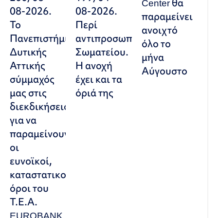
Center θα
08-2026.
08-2026.
παραμείνει
Το
Περί
ανοιχτό
Πανεπιστήμιο
αντιπροσωπευτικού
όλο το
Δυτικής
Σωματείου.
μήνα
Αττικής
Η ανοχή
Αύγουστο
σύμμαχός
έχει και τα
μας στις
όριά της
διεκδικήσεις,
για να
παραμείνουν
οι
ευνοϊκοί,
καταστατικοί
όροι του
Τ.Ε.Α.
EUROBANK