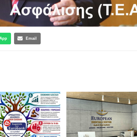
App
Email