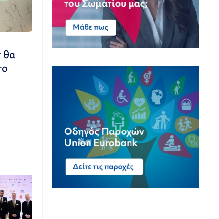
r θα
το