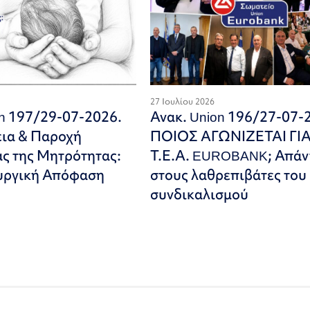
27 Ιουλίου 2026
on 197/29-07-2026.
Ανακ. Union 196/27-07-
εια & Παροχή
ΠΟΙΟΣ ΑΓΩΝΙΖΕΤΑΙ ΓΙ
ς της Μητρότητας:
Τ.Ε.Α. EUROBANK; Απάν
υργική Απόφαση
στους λαθρεπιβάτες του
συνδικαλισμού