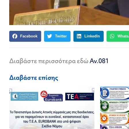
Facebook
Twitter
LinkedIn
Whats
Διαβάστε περισσότερα εδώ
Αν.081
Διαβάστε επίσης