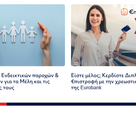
 Ενδεικτικών παροχών &
Είστε μέλος; Κερδίστε Διπ
 για τα Μέλη και τις
€πιστροφή με την χρεωστι
ς τους
της Eurobank