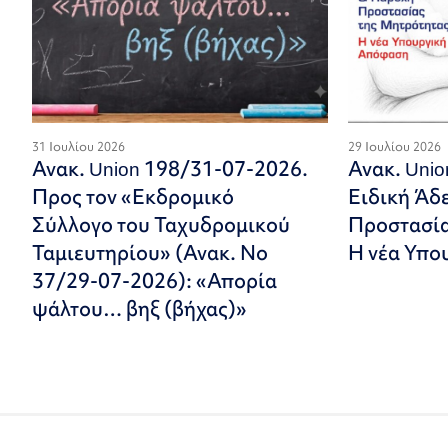
31 Ιουλίου 2026
29 Ιουλίου 2026
Ανακ. Union 198/31-07-2026.
Ανακ. Uni
Προς τον «Εκδρομικό
Ειδική Άδ
Σύλλογο του Ταχυδρομικού
Προστασία
Ταμιευτηρίου» (Ανακ. Νο
Η νέα Υπο
37/29-07-2026): «Απορία
ψάλτου… βηξ (βήχας)»