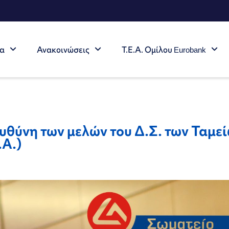
τα
Ανακοινώσεις
Τ.Ε.Α. Ομίλου Eurobank
υθύνη των μελών του Δ.Σ. των Ταμε
.Α.)