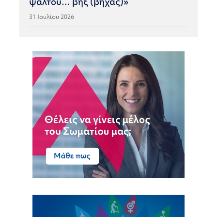
ψάλτου… βηξ (βήχας)»
31 Ιουλίου 2026