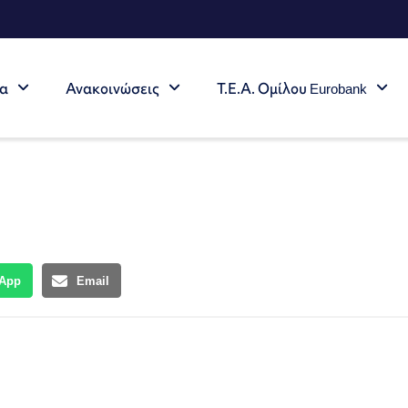
τα
Ανακοινώσεις
Τ.Ε.Α. Ομίλου Eurobank
App
Email