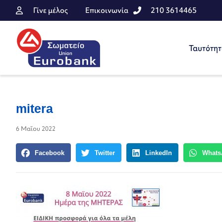
Γίνε μέλος
Επικοινωνία
210 3614465
Ταυτότη
mitera
6 Μαΐου 2022
Facebook
Twitter
LinkedIn
Whats