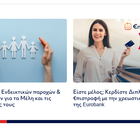
 Ενδεικτικών παροχών &
Είστε μέλος; Κερδίστε Διπ
 για τα Μέλη και τις
€πιστροφή με την χρεωστι
ς τους
της Eurobank