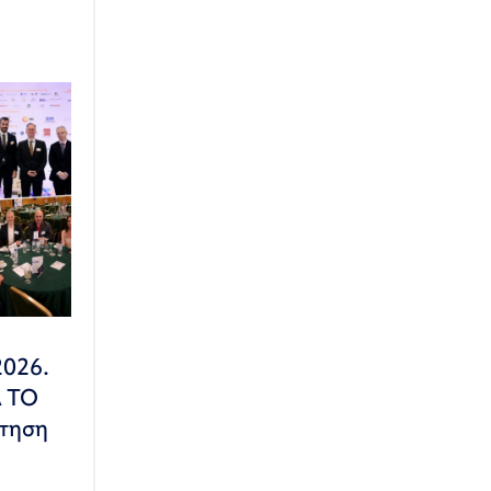
2026.
Α ΤΟ
τηση