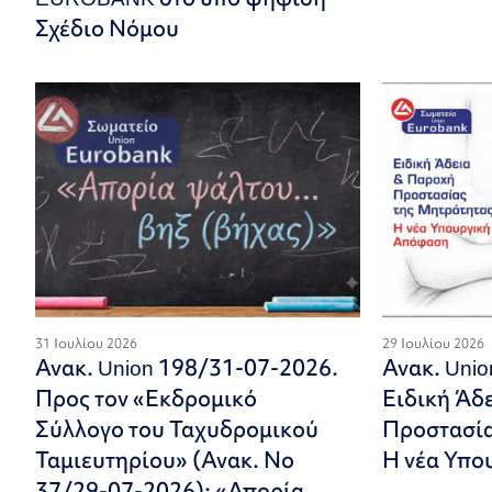
Σχέδιο Νόμου
31 Ιουλίου 2026
29 Ιουλίου 2026
Ανακ. Union 198/31-07-2026.
Ανακ. Uni
Προς τον «Εκδρομικό
Ειδική Άδ
Σύλλογο του Ταχυδρομικού
Προστασία
Ταμιευτηρίου» (Ανακ. Νο
Η νέα Υπο
37/29-07-2026): «Απορία