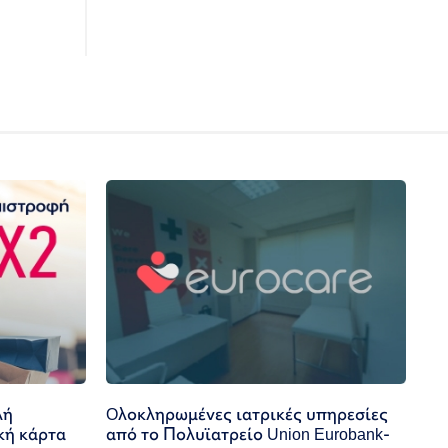
λή
Oλοκληρωμένες ιατρικές υπηρεσίες
κή κάρτα
από το Πολυϊατρείο Union Eurobank-