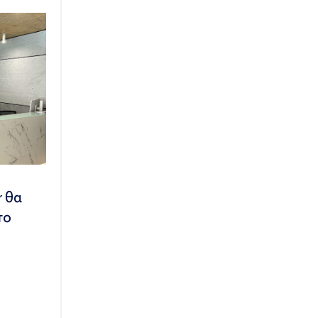
r θα
το