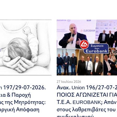
27 Ιουλίου 2026
on 197/29-07-2026.
Ανακ. Union 196/27-07-
εια & Παροχή
ΠΟΙΟΣ ΑΓΩΝΙΖΕΤΑΙ ΓΙ
ς της Μητρότητας:
Τ.Ε.Α. EUROBANK; Απάν
υργική Απόφαση
στους λαθρεπιβάτες του
συνδικαλισμού