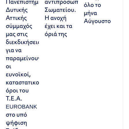
Πανεπιστήμιο
αντιπροσωπευτικού
όλο το
Δυτικής
Σωματείου.
μήνα
Αττικής
Η ανοχή
Αύγουστο
σύμμαχός
έχει και τα
μας στις
όριά της
διεκδικήσεις,
για να
παραμείνουν
οι
ευνοϊκοί,
καταστατικοί
όροι του
Τ.Ε.Α.
EUROBANK
στο υπό
ψήφιση