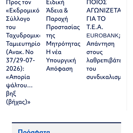
Προς τον
Ειδική
ΠΟΙΟΣ
«Εκδρομικό
Άδεια &
ΑΓΩΝΙΖΕΤΑΙ
Σύλλογο
Παροχή
ΓΙΑ ΤΟ
του
Προστασίας
Τ.Ε.Α.
Ταχυδρομικού
της
EUROBANK;
Ταμιευτηρίου»
Μητρότητας:
Απάντηση
(Ανακ. Νο
Η νέα
στους
37/29-07-
Υπουργική
λαθρεπιβάτες
2026):
Απόφαση
του
«Απορία
συνδικαλισμού
ψάλτου…
βηξ
(βήχας)»
Πρόσφατα